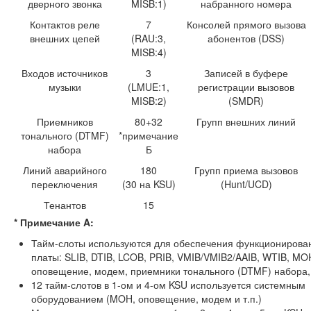
дверного звонка
MISB:1)
набранного номера
Контактов реле
7
Консолей прямого вызова
внешних цепей
(RAU:3,
абонентов (DSS)
MISB:4)
Входов источников
3
Записей в буфере
музыки
(LMUE:1,
регистрации вызовов
MISB:2)
(SMDR)
Приемников
80+32
Групп внешних линий
тонального (DTMF)
*примечание
набора
Б
Линий аварийного
180
Групп приема вызовов
переключения
(30 на KSU)
(Hunt/UCD)
Тенантов
15
* Примечание A:
Тайм-слоты используются для обеспечения функционирова
платы: SLIB, DTIB, LCOB, PRIB, VMIB/VMIB2/AAIB, WTIB, MO
оповещение, модем, приемники тонального (DTMF) набора, 
12 тайм-слотов в 1-ом и 4-ом KSU используется системным
оборудованием (MOH, оповещение, модем и т.п.)