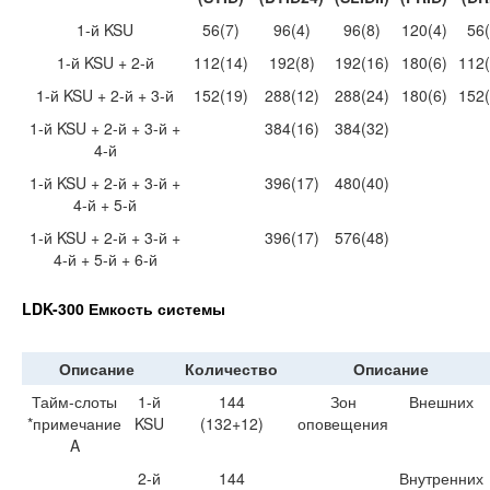
1-й KSU
56(7)
96(4)
96(8)
120(4)
56(
1-й KSU + 2-й
112(14)
192(8)
192(16)
180(6)
112(
1-й KSU + 2-й + 3-й
152(19)
288(12)
288(24)
180(6)
152(
1-й KSU + 2-й + 3-й +
384(16)
384(32)
4-й
1-й KSU + 2-й + 3-й +
396(17)
480(40)
4-й + 5-й
1-й KSU + 2-й + 3-й +
396(17)
576(48)
4-й + 5-й + 6-й
LDK-300 Емкость системы
Описание
Количество
Описание
Тайм-слоты
1-й
144
Зон
Внешних
*примечание
KSU
(132+12)
оповещения
A
2-й
144
Внутренних