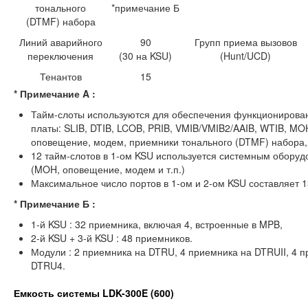
тонального
*примечание Б
(DTMF) набора
Линий аварийного
90
Групп приема вызовов
переключения
(30 на KSU)
(Hunt/UCD)
Тенантов
15
* Примечание A :
Тайм-слоты используются для обеспечения функционирова
платы: SLIB, DTIB, LCOB, PRIB, VMIB/VMIB2/AAIB, WTIB, MO
оповещение, модем, приемники тонального (DTMF) набора, 
12 тайм-слотов в 1-ом KSU используется системным обору
(MOH, оповещение, модем и т.п.)
Максимальное число портов в 1-ом и 2-ом KSU составляет 1
* Примечание Б :
1-й KSU : 32 приемника, включая 4, встроенные в MPB,
2-й KSU + 3-й KSU : 48 приемников.
Модули : 2 приемника на DTRU, 4 приемника на DTRUII, 4 
DTRU4.
Емкость системы LDK-300E (600)