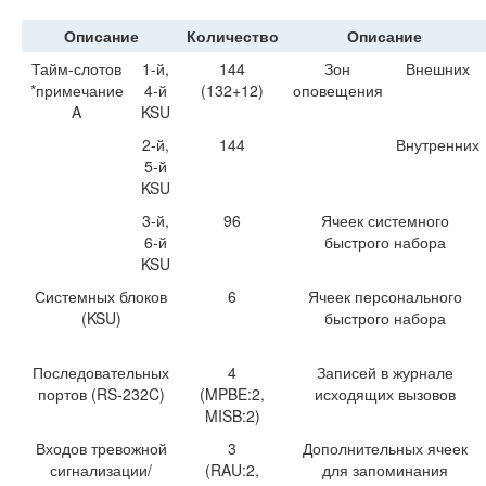
Описание
Количество
Описание
Тайм-слотов
1-й,
144
Зон
Внешних
*примечание
4-й
(132+12)
оповещения
A
KSU
2-й,
144
Внутренних
5-й
KSU
3-й,
96
Ячеек системного
6-й
быстрого набора
KSU
Системных блоков
6
Ячеек персонального
(KSU)
быстрого набора
Последовательных
4
Записей в журнале
портов (RS-232C)
(MPBE:2,
исходящих вызовов
MISB:2)
Входов тревожной
3
Дополнительных ячеек
сигнализации/
(RAU:2,
для запоминания