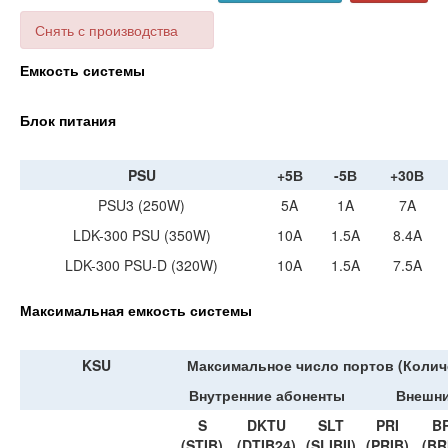
Снять с производства
Емкость системы
Блок питания
PSU
+5В
-5В
+30В
PSU3 (250W)
5A
1A
7A
LDK-300 PSU (350W)
10A
1.5A
8.4A
LDK-300 PSU-D (320W)
10A
1.5A
7.5A
Максимальная емкость системы
KSU
Максимальное число портов (Колич
Внутренние абоненты
Внешни
S
DKTU
SLT
PRI
BR
(STIB)
(DTIB24)
(SLIBII)
(PRIB)
(BR