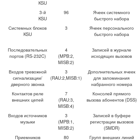
KSU
3-й
96
Ячеек системного
KSU
быстрого набора
Системных блоков
3
Ячеек персонального
KSU
быстрого набора
Последовательных
4
Записей в журнале
портов (RS-232C)
(MPB:2,
исходящих вызовов
MISB:2)
Входов тревожной
3
Дополнительных ячеек
сигнализации/
(RAU:2,MISB:1)
для запоминания
дверного звонка
набранного номера
Контактов реле
7
Консолей прямого
внешних цепей
(RAU:3,
вызова абонентов (DSS)
MISB:4)
Входов источников
3
Записей в буфере
музыки
(MPB:1,
регистрации вызовов
MISB:2)
(SMDR)
Приемников
80
Групп внешних линий