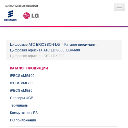
Информация для инсталляторов
О КОМПАНИИ
Цифровые АТС ERICSSON-LG
/
Каталог продукции
/
КАТАЛОГ ПРОДУКЦИИ
Цифровая офисная АТС LDK-300, LDK-600
/
ПРАЙС-ЛИСТ
Цифровая офисная АТС LDK-300
НОВОСТИ
ГДЕ КУПИТЬ
КАТАЛОГ ПРОДУКЦИИ
iPECS eMG100
iPECS eMG800
iPECS eMG80
Серверы UCP
Терминалы
Коммутаторы ES
PC приложения