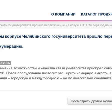
О КОМПАНИИ
КАТАЛОГ ПРОДУ
ского госуниверситета прошло переключение на новую АТС LGи переход на 
ом корпусе Челябинского госуниверситета прошло пер
нумерацию.
ря 2005
личения возможностей и качества связи университет приобрел со
nics". Новое оборудование позволит расширить номерную емкость, 
ания – городскую и междугороднюю – не по аналоговым соедините
Посмотреть другие ново