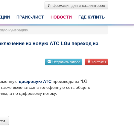
Информация для инсталляторов
КЦИИ
ПРАЙС-ЛИСТ
НОВОСТИ
ГДЕ КУПИТЬ
новую нумерацию.
еключение на новую АТС LGи переход на
Отправить запрос
Контакты
временную
цифровую АТС
производства "LG-
а также включаться в телефонную сеть общего
лям, а по цифровому потоку.
сти