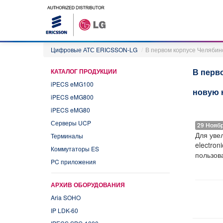
Цифровые АТС ERICSSON-LG
/
В первом корпусе Челябин
В перв
КАТАЛОГ ПРОДУКЦИИ
iPECS eMG100
новую 
iPECS eMG800
iPECS eMG80
Серверы UCP
29 Нояб
Для уве
Терминалы
electro
Коммутаторы ES
пользов
PC приложения
АРХИВ ОБОРУДОВАНИЯ
Aria SOHO
IP LDK-60