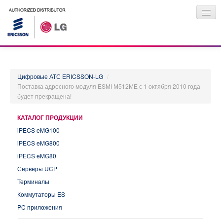
Информация для инсталляторов
О КОМПАНИИ
Цифровые АТС ERICSSON-LG
/
КАТАЛОГ ПРОДУКЦИИ
Поставка адресного модуля ESMI М512МЕ с 1 октября 2010 года
ПРАЙС-ЛИСТ
будет прекращена!
НОВОСТИ
ГДЕ КУПИТЬ
КАТАЛОГ ПРОДУКЦИИ
iPECS eMG100
iPECS eMG800
iPECS eMG80
Серверы UCP
Терминалы
Коммутаторы ES
PC приложения