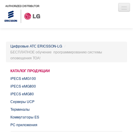
Информация для инсталляторов
О КОМПАНИИ
Цифровые АТС ERICSSON-LG
/
КАТАЛОГ ПРОДУКЦИИ
БЕСПЛАТНОЕ обучение программированию системы
ПРАЙС-ЛИСТ
оповещения ТОА!
НОВОСТИ
ГДЕ КУПИТЬ
КАТАЛОГ ПРОДУКЦИИ
iPECS eMG100
iPECS eMG800
iPECS eMG80
Серверы UCP
Терминалы
Коммутаторы ES
PC приложения